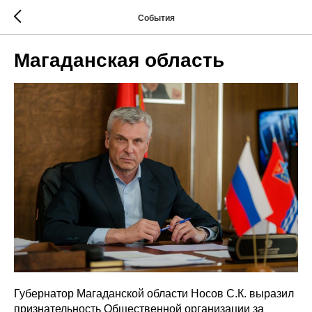
События
Магаданская область
Губернатор Магаданской области Носов С.К. выразил
признательность Общественной организации за