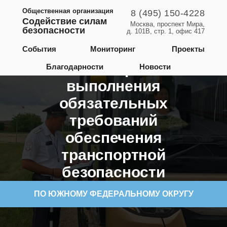
Общественная организация
8 (495) 150-4228
Содействие силам
Москва, проспект Мира,
безопасности
д. 101В, стр. 1, офис 417
События
Мониторинг
Проекты
Мониторинг
Благодарности
Новости
выполнения
обязательных
требований
обеспечения
транспортной
безопасности
ПО ЮЖНОМУ ФЕДЕРАЛЬНОМУ ОКРУГУ