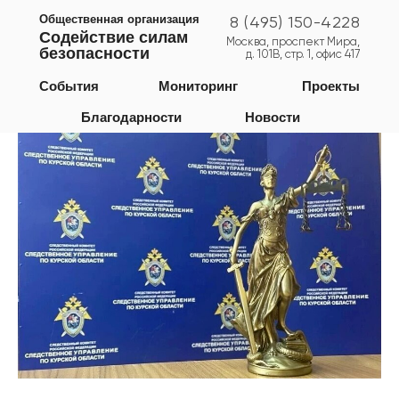
Общественная организация
8 (495) 150-4228
Содействие силам
Москва, проспект Мира,
безопасности
д. 101В, стр. 1, офис 417
Курская область
События
Мониторинг
Проекты
Благодарности
Новости