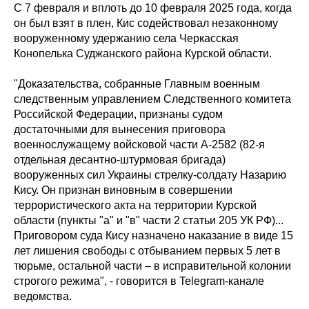
С 7 февраля и вплоть до 10 февраля 2025 года, когда
он был взят в плен, Кис содействовал незаконному
вооруженному удержанию села Черкасская
Конопелька Суджанского района Курской области.
"Доказательства, собранные Главным военным
следственным управлением Следственного комитета
Российской Федерации, признаны судом
достаточными для вынесения приговора
военнослужащему войсковой части А-2582 (82-я
отдельная десантно-штурмовая бригада)
вооруженных сил Украины стрелку-солдату Назарию
Кису. Он признан виновным в совершении
террористического акта на территории Курской
области (пункты "а" и "в" части 2 статьи 205 УК РФ)...
Приговором суда Кису назначено наказание в виде 15
лет лишения свободы с отбыванием первых 5 лет в
тюрьме, остальной части – в исправительной колонии
строгого режима", - говорится в Telegram-канале
ведомства.