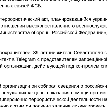
енных связей ФСБ.
террористический акт, планировавшийся украи
 отношении высокопоставленного военнослужащ
Министерства обороны Российской Федерации»,
охранителей, 39-летний житель Севастополя с
такт в Telegram с представителем запрещённо
ой организации, действующей под контролем с
й организации он собирал сведения о российск
нослужащих «с целью оказания помощи противн
диверсионно-террористической деятельности на
нно с этим он получил задание ликвидировать