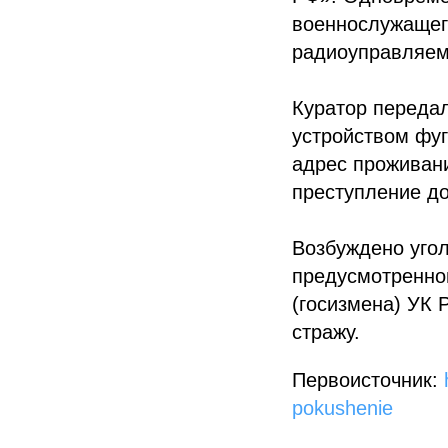
военнослужащег
радиоуправляем
Куратор переда
устройством фуг
адрес проживани
преступление до
Возбуждено угол
предусмотренного 
(госизмена) УК 
стражу.
Первоисточник:
pokushenie