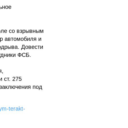
ьное
оле со взрывным
ер автомобиля и
одрыва. Довести
удники ФСБ.
я,
и ст. 275
 заключения под
rym-terakt-