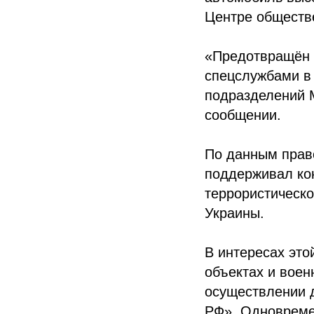
Центре обществ
«Предотвращён 
спецслужбами в
подразделений 
сообщении.
По данным право
поддерживал кон
террористическ
Украины.
В интересах это
объектах и воен
осуществлении 
РФ». Одновреме