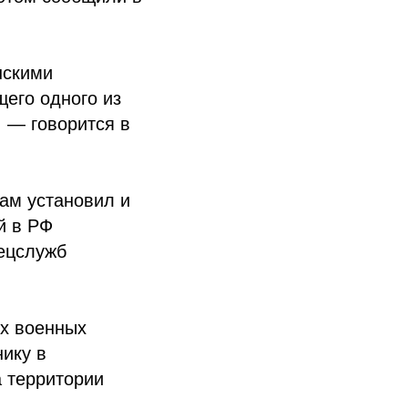
нскими
его одного из
 — говорится в
ам установил и
й в РФ
пецслужб
их военных
ику в
 территории