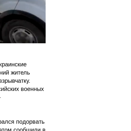
краинские
ний житель
зрывчатку.
сийских военных
-
рался подорвать
 этом сообщили в