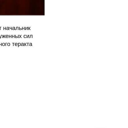
т начальник
руженных сил
ного теракта