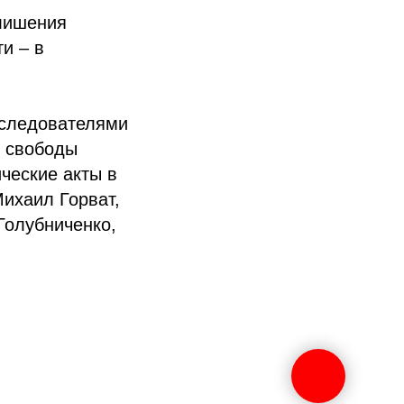
 лишения
и – в
 следователями
я свободы
ческие акты в
ихаил Горват,
Голубниченко,