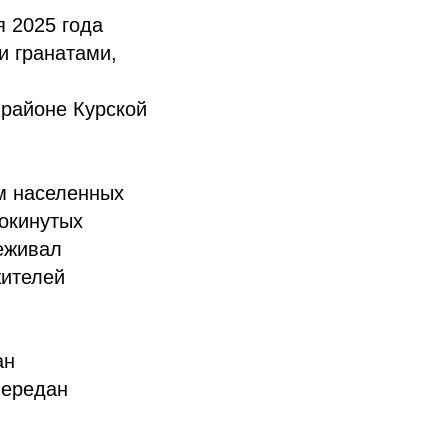
я 2025 года
и гранатами,
 районе Курской
м населенных
покинутых
еживал
жителей
ан
передан