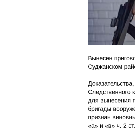
Вынесен пригово
Суджанском рай
Доказательства
Следственного 
для вынесения 
бригады вооруж
признан виновны
«а» и «в» ч. 2 ст