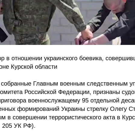
р в отношении украинского боевика, совершивш
оне Курской области
, собранные Главным военным следственным у
комитета Российской Федерации, признаны суд
приговора военнослужащему 95 отдельной дес
енных формирований Украины стрелку Олегу Ст
м в совершении террористического акта в Курс
. 205 УК РФ).