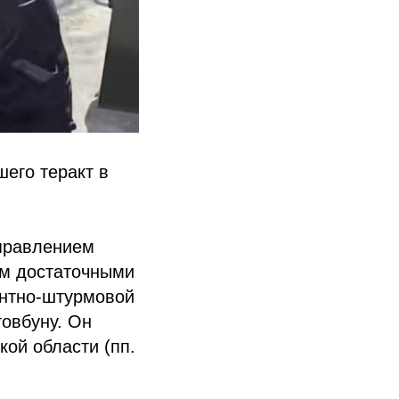
его теракт в
правлением
ом достаточными
антно-штурмовой
овбуну. Он
кой области (пп.