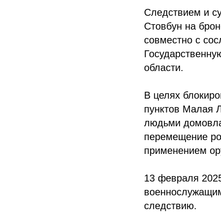
Следствием и су
Стовбун на брон
совместно с со
Государственну
области.
В целях блокир
пунктов Малая Л
людьми домовла
перемещение ро
применением ор
13 февраля 2025
военнослужащим
следствию.