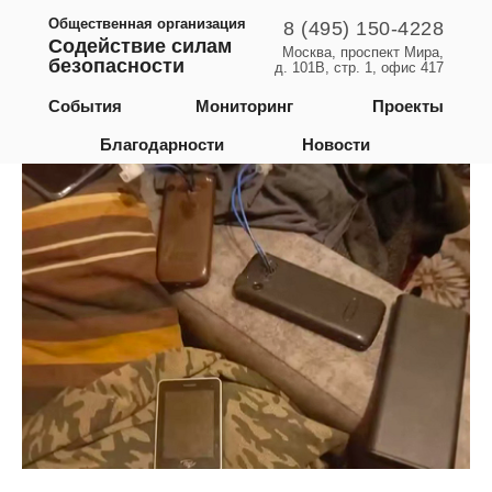
Общественная организация
8 (495) 150-4228
Содействие силам
Москва, проспект Мира,
безопасности
д. 101В, стр. 1, офис 417
Пермский край
События
Мониторинг
Проекты
Благодарности
Новости