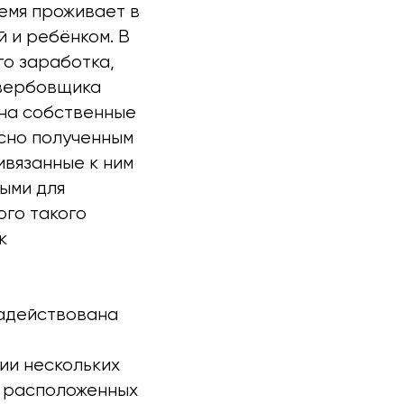
емя проживает в
 и ребёнком. В
го заработка,
 вербовщика
на собственные
асно полученным
ивязанные к ним
ыми для
ого такого
к
задействована
ии нескольких
, расположенных