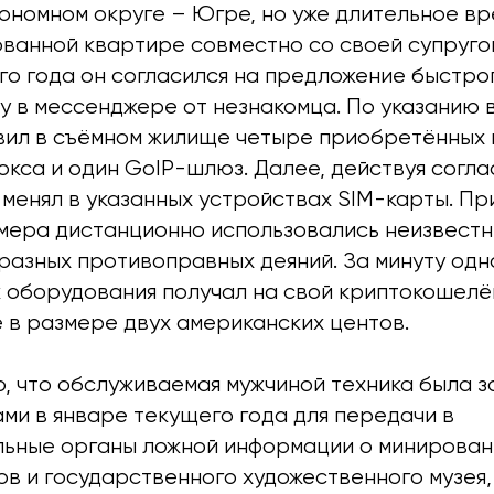
ономном округе – Югре, но уже длительное вр
ванной квартире совместно со своей супругой
го года он согласился на предложение быстро
у в мессенджере от незнакомца. По указанию
вил в съёмном жилище четыре приобретённых 
окса и один GoIP-шлюз. Далее, действуя согл
 менял в указанных устройствах SIM-карты. Пр
мера дистанционно использовались неизвестн
разных противоправных деяний. За минуту одн
к оборудования получал на свой криптокошелё
 в размере двух американских центов.
о, что обслуживаемая мужчиной техника была 
ми в январе текущего года для передачи в
ьные органы ложной информации о минирован
ов и государственного художественного музея