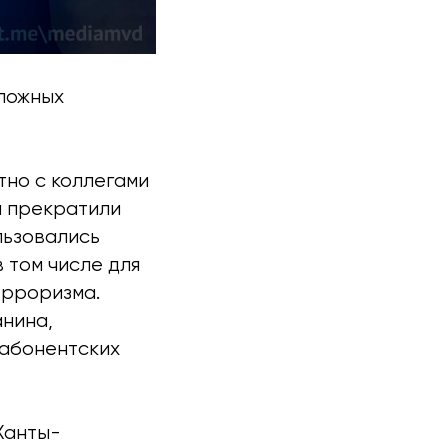
 ложных
тно с коллегами
и прекратили
льзовались
 том числе для
ерроризма.
анина,
абонентских
Ханты-