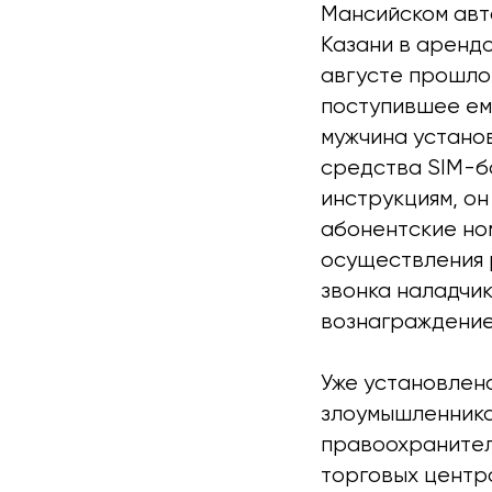
Мансийском авт
Казани в арендо
августе прошло
поступившее ем
мужчина устано
средства SIM-б
инструкциям, он
абонентские но
осуществления 
звонка наладчи
вознаграждение
Уже установлен
злоумышленника
правоохранител
торговых центр