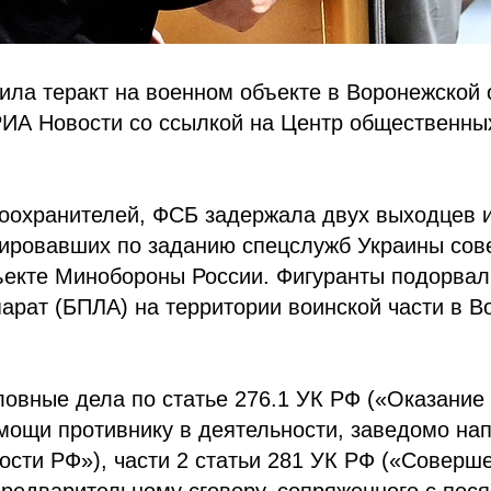
ла теракт на военном объекте в Воронежской 
РИА Новости со ссылкой на Центр общественны
оохранителей, ФСБ задержала двух выходцев и
нировавших по заданию спецслужб Украины сов
ъекте Минобороны России. Фигуранты подорва
арат (БПЛА) на территории воинской части в В
овные дела по статье 276.1 УК РФ («Оказание
мощи противнику в деятельности, заведомо на
ости РФ»), части 2 статьи 281 УК РФ («Соверш