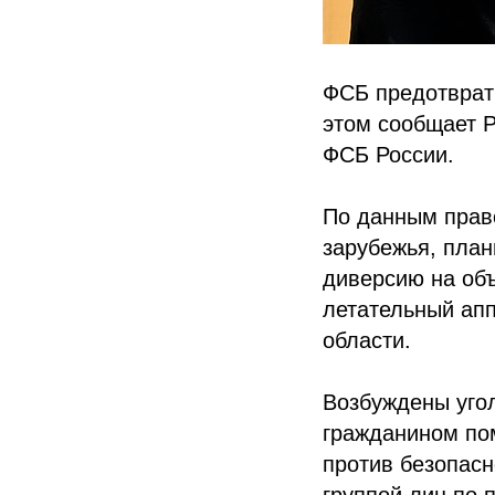
ФСБ предотврати
этом сообщает 
ФСБ России.
По данным прав
зарубежья, пла
диверсию на об
летательный апп
области.
Возбуждены угол
гражданином по
против безопасн