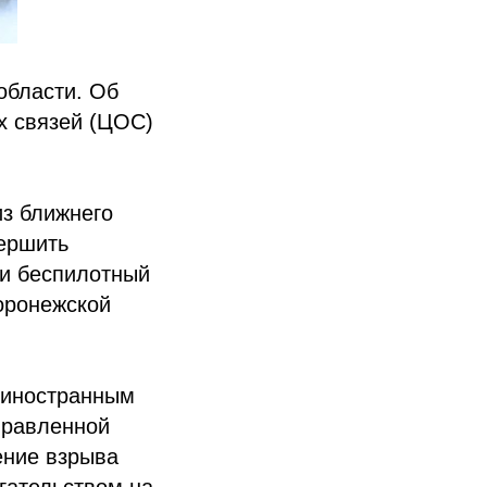
области. Об
х связей (ЦОС)
з ближнего
ершить
ли беспилотный
оронежской
 иностранным
правленной
ение взрыва