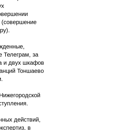
ух
совершении
Ф (совершение
ру).
ужденные,
 Телеграм, за
а и двух шкафов
танций Тоншаево
.
Нижегородской
ступления.
нных действий,
кспертиз, в