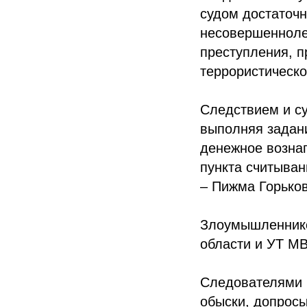
судом достаточ
несовершенноле
преступления, пр
террористическо
Следствием и су
выполняя задани
денежное возна
пункта считыва
– Пижма Горьков
Злоумышленнико
области и УТ М
Следователями 
обыски, допросы