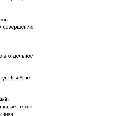
сены
их совершению
о в отдельное
иде 6 и 8 лет
ужбы
альные сети и
нники