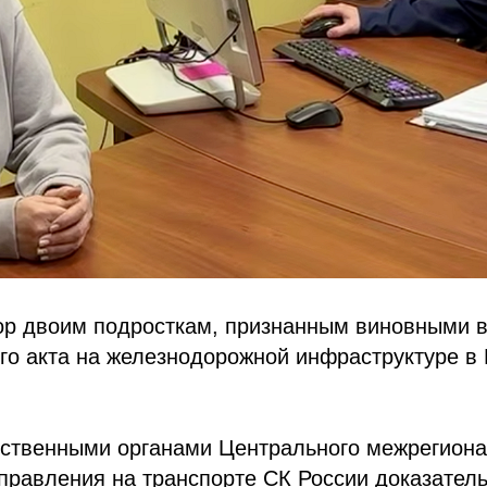
ор двоим подросткам, признанным виновными 
го акта на железнодорожной инфраструктуре в
ственными органами Центрального межрегиона
правления на транспорте СК России доказател