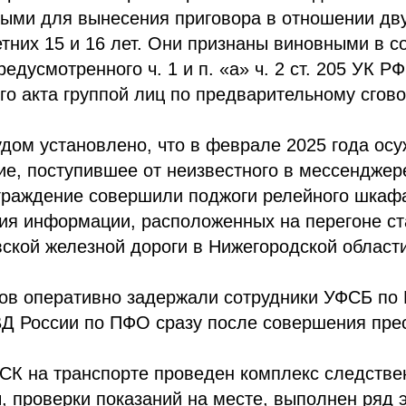
ными для вынесения приговора в отношении дв
тних 15 и 16 лет. Они признаны виновными в 
едусмотренного ч. 1 и п. «а» ч. 2 ст. 205 УК Р
го акта группой лиц по предварительному сгово
дом установлено, что в феврале 2025 года ос
е, поступившее от неизвестного в мессенджере
граждение совершили поджоги релейного шкаф
ния информации, расположенных на перегоне с
ской железной дороги в Нижегородской области
в оперативно задержали сотрудники УФСБ по 
ВД России по ПФО сразу после совершения пре
СК на транспорте проведен комплекс следстве
, проверки показаний на месте, выполнен ряд э