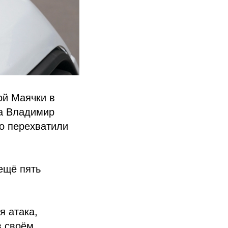
ой Маячки в
на Владимир
о перехватили
ещё пять
я атака,
в своём