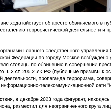
вие ходатайствует об аресте обвиняемого в п
ествлению террористической деятельности и п
органами Главного следственного управления 
ской Федерации по городу Москве возбуждено 
теля столицы по обвинению в совершении прес
о ч. 2 ст. 205.2 УК РФ (публичные призывы к 
й деятельности, пропаганда терроризма, сове
 информационно-телекоммуникационной сети "И
твия, в декабре 2023 года фигурант, находясь
иона, разместил для неограниченного круга ли