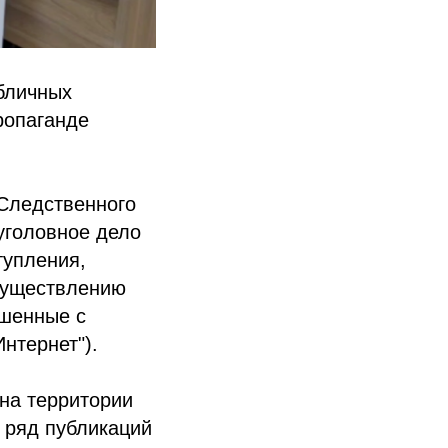
убличных
ропаганде
Следственного
уголовное дело
тупления,
осуществлению
ршенные с
нтернет").
 на территории
ц ряд публикаций