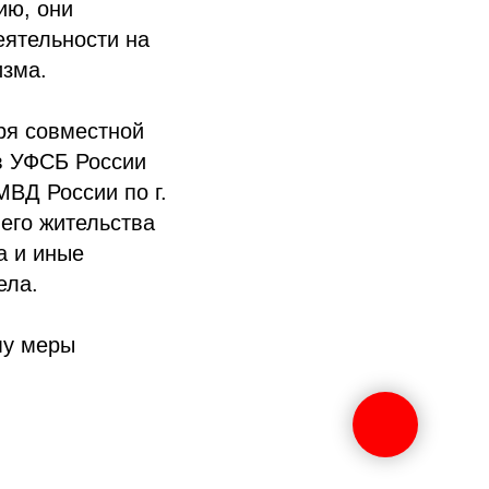
ию, они
еятельности на
изма.
ря совместной
в УФСБ России
ВД России по г.
его жительства
а и иные
ела.
му меры