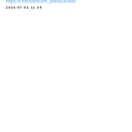
https://t.me/sledcom_press/30488
2026-07-02 11:39