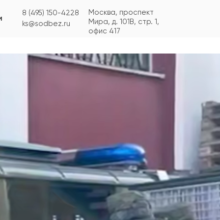
Москва, проспект
8 (495) 150-4228
и
Мира, д. 101В, стр. 1,
ks@sodbez.ru
офис 417