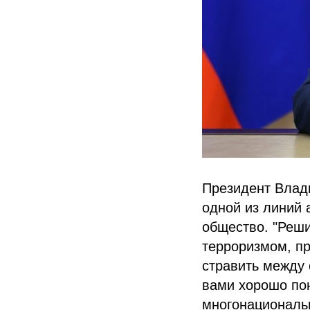
Президент Влади
одной из линий 
общество. "Реши
терроризмом, пр
стравить между 
вами хорошо пон
многонациональн