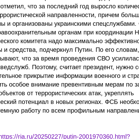
 отметил, что за последний год выросло количе
еррористической направленности, причем боль
ны и организованы украинскими спецслужбами.
равоохранительным органам при координации 
ческого комитета надо максимально эффективн
и средства, подчеркнул Путин. По его словам,
ывают, что за время проведения СВО усилилас
ведслужб. Поэтому, считает президент, нужно с
ельное прикрытие информации военного и стра
ить особое внимание превентивным мерам по з
ъектов от террористических атак, укреплять
еский потенциал в новых регионах. ФСБ необх
темную работу по всем профильным направлен
https://ria.ru/20250227/putin-2001970360.html?