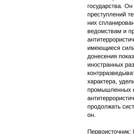
государства. Он
преступлений т
них спланирова
ведомствам и п
антитеррористи
имеющиеся силы 
донесения показ
иностранных раз
контрразведыват
характера, удел
промышленных об
антитеррористич
продолжать сис
он.
Первоисточник: