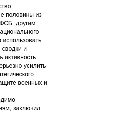
ство
ше половины из
 ФСБ, другим
Национального
о использовать
 сводки и
ь активность
ерьезно усилить
тегического
ащите военных и
одимо
иям, заключил